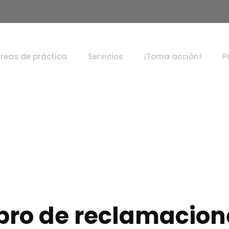
reas de práctica
Servicios
¡Toma acción!
P
ibro de reclamacion