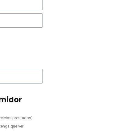
umidor
rvicios prestados)
tenga que ver