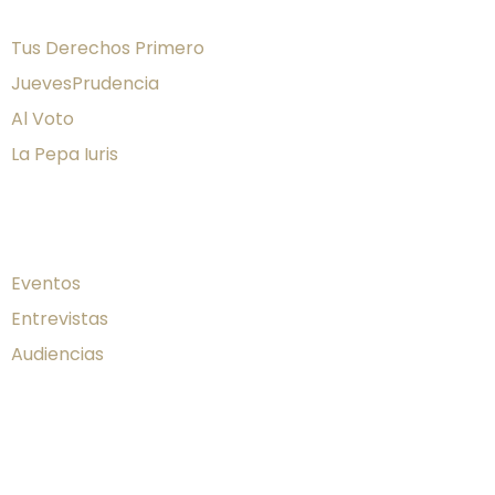
Producciones
Tus Derechos Primero
JuevesPrudencia
Al Voto
La Pepa Iuris
Firma al día
Eventos
Entrevistas
Audiencias
Publicaciones